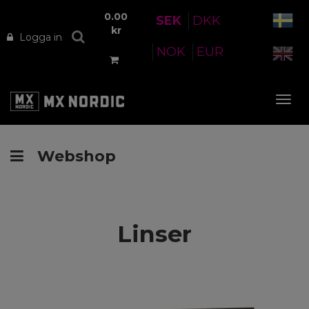
0.00
SEK
DKK
kr
Logga in
NOK
EUR
Tog
nav
Webshop
Linser