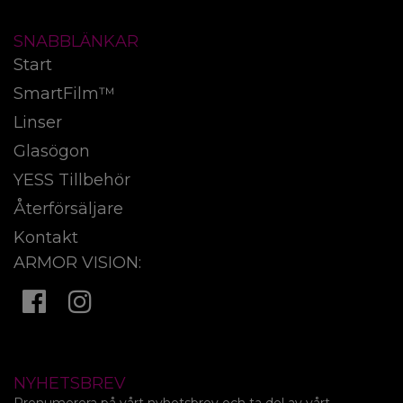
SNABBLÄNKAR
Start
SmartFilm™
Linser
Glasögon
YESS Tillbehör
Återförsäljare
Kontakt
ARMOR VISION:
NYHETSBREV
Prenumerera på vårt nyhetsbrev och ta del av vårt