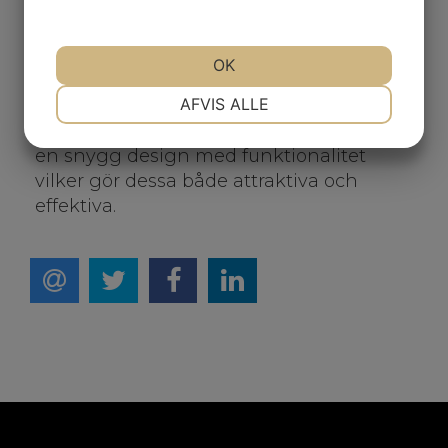
Med supermjuk trippelventilerat skum
och robust ram är våga glasögon
designade för bekväma och hållbara.
OK
NØDVENDIGE
PRÆFERENCER
Stil och innovation:
AFVIS ALLE
YESS Brand fokuserar på att kombinera
en snygg design med funktionalitet
MARKETING
STATISTIK
vilker gör dessa både attraktiva och
effektiva.