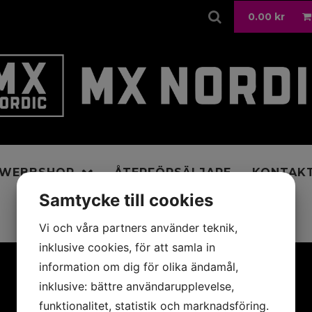
0.00
kr
WEBBSHOP
ÅTERFÖRSÄLJARE
KONTAK
Samtycke till cookies
Vi och våra partners använder teknik,
inklusive cookies, för att samla in
information om dig för olika ändamål,
inklusive: bättre användarupplevelse,
funktionalitet, statistik och marknadsföring.