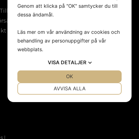
Genom att klicka på "OK" samtycker du till
Tillbehör
dessa ändamål.
örsäljare
kt
Läs mer om vår användning av cookies och
behandling av personuppgifter på vår
webbplats.
VISA
DETALJER
JA
NEJ
OK
JA
NEJ
NÖDVÄNDIG
INSTÄLLNINGAR
AVVISA ALLA
JA
NEJ
JA
NEJ
MARKNADSFÖRING
STATISTIK
es
|