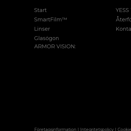
Start
YESS 
SmartFilm™
Återf
Linser
Konta
Glasögon
ARMOR VISION:
Företagsinformation
|
Integritetspolicy
|
Cooki