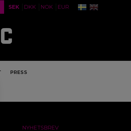
SEK
DKK
NOK
EUR
T
PRESS
NYHETSBREV