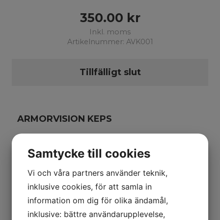
350.00
kr
Inkl. moms
Artikelnummer: AVK001
Tillfälligt slut
ARMORVISION KEPS
Färg: Svart
Samtycke till cookies
Storlek: One-Size
Vi och våra partners använder teknik,
inklusive cookies, för att samla in
Nätkeps svart plysch med böjd skärm.
information om dig för olika ändamål,
Stor patch med logotypen i fram.
inklusive: bättre användarupplevelse,