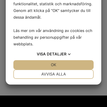
funktionalitet, statistik och marknadsföring.
Justerbar vid kepsens baksida med
snapback-plastspänne.
Genom att klicka på "OK" samtycker du till
dessa ändamål.
Begränsat parti!
Läs mer om vår användning av cookies och
behandling av personuppgifter på vår
webbplats.
VISA
DETALJER
JA
NEJ
OK
JA
NEJ
NÖDVÄNDIG
INSTÄLLNINGAR
AVVISA ALLA
JA
NEJ
JA
NEJ
MARKNADSFÖRING
STATISTIK