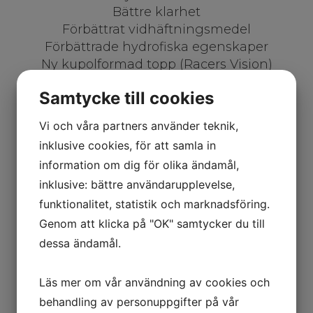
Bättre klarhet
Förbättrat vidhäftningsmedel
Förbättrade hydrofiska egenskaper
Ny kupolformad topp (Racers Vision)
Ny Pro Racer utvecklad, max vision ännu
Samtycke till cookies
bättre
Förblir universell
Vi och våra partners använder teknik,
Monteringskit och klistermärkesark ingår
inklusive cookies, för att samla in
information om dig för olika ändamål,
340.00
kr
inklusive: bättre användarupplevelse,
Inkl. moms
funktionalitet, statistik och marknadsföring.
Artikelnummer: AV0070
Genom att klicka på "OK" samtycker du till
dessa ändamål.
Lägg i varukorgen
Läs mer om vår användning av cookies och
behandling av personuppgifter på vår