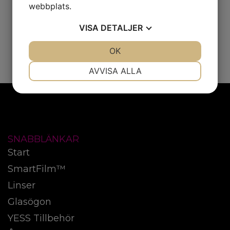
webbplats.
VISA
DETALJER
JA
NEJ
OK
JA
NEJ
NÖDVÄNDIG
INSTÄLLNINGAR
AVVISA ALLA
JA
NEJ
JA
NEJ
MARKNADSFÖRING
STATISTIK
SNABBLÄNKAR
Start
SmartFilm™
Linser
Glasögon
YESS Tillbehör